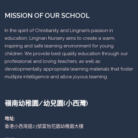
MISSION OF OUR SCHOOL
In the spirit of Christianity and Lingnan’s passion in
education, Lingnan Nursery aims to create a warm,
inspiring and safe learning environment for young
children. We provide best quality education through our
professional and loving teachers, as well as
developmentally appropriate learning materials that foster
multiple intelligence and allow joyous learning.
嶺南幼稚園/幼兒園(小西灣)
地址:
香港小西灣道23號富怡花園幼稚園大樓