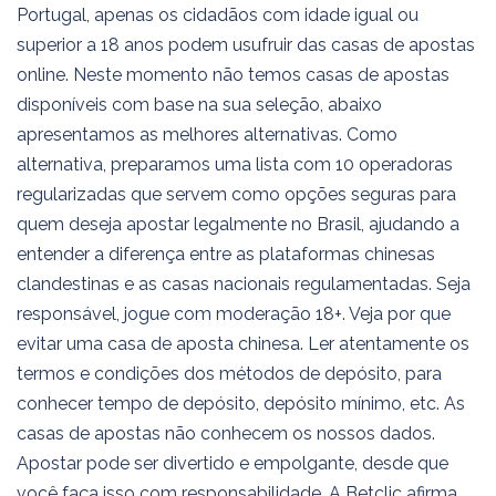
Portugal, apenas os cidadãos com idade igual ou
superior a 18 anos podem usufruir das casas de apostas
online. Neste momento não temos casas de apostas
disponíveis com base na sua seleção, abaixo
apresentamos as melhores alternativas. Como
alternativa, preparamos uma lista com 10 operadoras
regularizadas que servem como opções seguras para
quem deseja apostar legalmente no Brasil, ajudando a
entender a diferença entre as plataformas chinesas
clandestinas e as casas nacionais regulamentadas. Seja
responsável, jogue com moderação 18+. Veja por que
evitar uma casa de aposta chinesa. Ler atentamente os
termos e condições dos métodos de depósito, para
conhecer tempo de depósito, depósito mínimo, etc. As
casas de apostas não conhecem os nossos dados.
Apostar pode ser divertido e empolgante, desde que
você faça isso com responsabilidade. A Betclic afirma