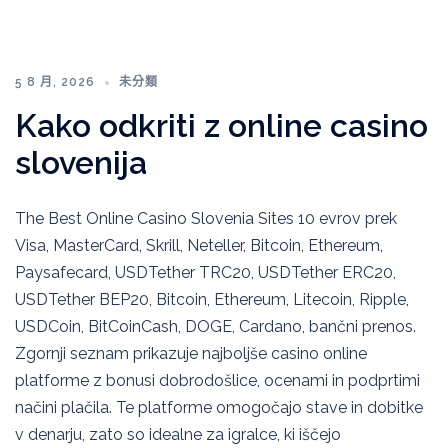
5 8 月, 2026
未分類
Kako odkriti z online casino
slovenija
The Best Online Casino Slovenia Sites 10 evrov prek
Visa, MasterCard, Skrill, Neteller, Bitcoin, Ethereum,
Paysafecard, USDTether TRC20, USDTether ERC20,
USDTether BEP20, Bitcoin, Ethereum, Litecoin, Ripple,
USDCoin, BitCoinCash, DOGE, Cardano, bančni prenos.
Zgornji seznam prikazuje najboljše casino online
platforme z bonusi dobrodošlice, ocenami in podprtimi
načini plačila. Te platforme omogočajo stave in dobitke
v denarju, zato so idealne za igralce, ki iščejo