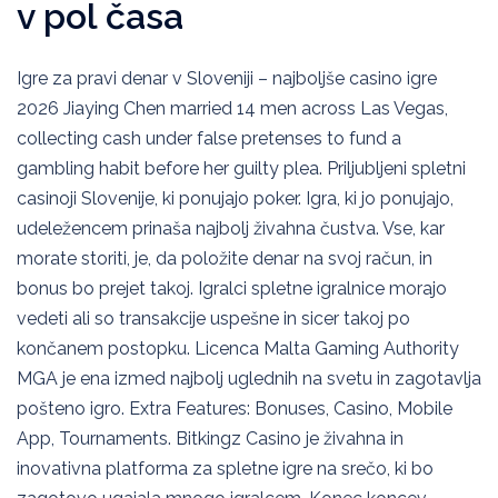
v pol časa
Igre za pravi denar v Sloveniji – najboljše casino igre
2026 Jiaying Chen married 14 men across Las Vegas,
collecting cash under false pretenses to fund a
gambling habit before her guilty plea. Priljubljeni spletni
casinoji Slovenije, ki ponujajo poker. Igra, ki jo ponujajo,
udeležencem prinaša najbolj živahna čustva. Vse, kar
morate storiti, je, da položite denar na svoj račun, in
bonus bo prejet takoj. Igralci spletne igralnice morajo
vedeti ali so transakcije uspešne in sicer takoj po
končanem postopku. Licenca Malta Gaming Authority
MGA je ena izmed najbolj uglednih na svetu in zagotavlja
pošteno igro. Extra Features: Bonuses, Casino, Mobile
App, Tournaments. Bitkingz Casino je živahna in
inovativna platforma za spletne igre na srečo, ki bo