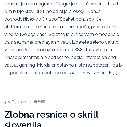
vznemirjenje in nagrade. Cilj igre je doseči vrednost kart
čim bližje številki 21, ne da bi jo presegli. Bonus
dobrodošlice:500€ + 200FSpaket bonusov. Če
platforma na telefonu tega ne omogoča, preprosto ni
vredna tvojega časa. Spletne igralnice vam omogočajo,
da s seznama predlaganih valut izberete želeno valuto.
V casino Perla lahko izbirate med 888 slot avtomati.
These platforms are perfect for social interaction and
casual gaming. Morda enostavno niste razpoloženi, da bi
se podali na dolgo pot in jo obiskali. They can quick […]
5 8 月, 2026
未分類
Zlobna resnica o skrill
slovenija