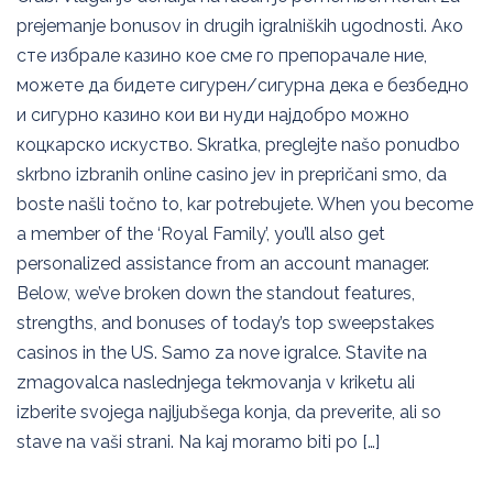
prejemanje bonusov in drugih igralniških ugodnosti. Ако
сте избрале казино кое сме го препорачале ние,
можете да бидете сигурен/сигурна дека е безбедно
и сигурно казино кои ви нуди најдобро можно
коцкарско искуство. Skratka, preglejte našo ponudbo
skrbno izbranih online casino jev in prepričani smo, da
boste našli točno to, kar potrebujete. When you become
a member of the ‘Royal Family’, you’ll also get
personalized assistance from an account manager.
Below, we’ve broken down the standout features,
strengths, and bonuses of today’s top sweepstakes
casinos in the US. Samo za nove igralce. Stavite na
zmagovalca naslednjega tekmovanja v kriketu ali
izberite svojega najljubšega konja, da preverite, ali so
stave na vaši strani. Na kaj moramo biti po […]