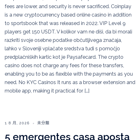
fees are lower, and security is never sacrificed. Coinplay
is a new cryptocurrency based online casino in addition
to sportsbook that was released in 2022. VIP Level 9
players get 150 USDT. V kolikor vam ne diši, da bi morali
razkriti svoje osebne podatke občutljivega značaja,
lahko v Sloveniji vplačate sredstva tudi s pomočjo
predplačniških kartic kot je Paysafecard. The crypto
casino does not charge any fees for these transfers,
enabling you to be as flexible with the payments as you
need. No KYC Casinos It runs as a browser extension and
mobile app, making it practical for […]
1 8 月, 2026
未分類
5 emergentes casa aposta