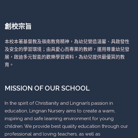
創校宗旨
本校本著基督教及嶺南教育精神，為幼兒營造溫馨、具啟發性
及安全的學習環境；由具愛心而專業的教師，運用尊重幼兒發
展，啟迪多元智能的歡樂學習資料，為幼兒提供最優質的教
育。
MISSION OF OUR SCHOOL
In the spirit of Christianity and Lingnan’s passion in
education, Lingnan Nursery aims to create a warm,
inspiring and safe learning environment for young
children. We provide best quality education through our
professional and loving teachers, as well as