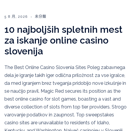
5 8 月, 2026
未分類
10 najboljših spletnih mest
za iskanje online casino
slovenija
The Best Online Casino Slovenia Sites Poleg zabavnega
dela je igranje takih iger odlična priložnost za vse igralce,
da med igranjem brez tveganja pridobijo nove izkušnje in
se naučijo pravil. Magic Red secures its position as the
best online casino for slot games, boasting a vast and
diverse collection of slots from top tier providers. Strogo
varovanje podatkov in zaupnost. Top sweepstakes
casino sites are unavailable to residents of Idaho,
Kentucky, and Washington. Največ casinojev v Sloveniji